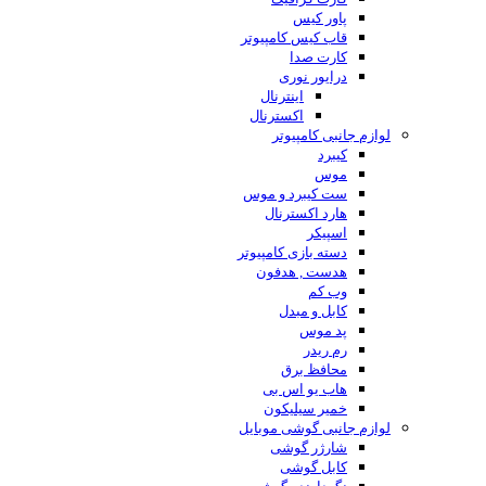
پاور کیس
قاب کیس کامپیوتر
کارت صدا
درایور نوری
اینترنال
اکسترنال
لوازم جانبی کامپیوتر
کیبرد
موس
ست کیبرد و موس
هارد اکسترنال
اسپیکر
دسته بازی کامپیوتر
هدست , هدفون
وب کم
کابل و مبدل
پد موس
رم ریدر
محافظ برق
هاب یو اس بی
خمیر سیلیکون
لوازم جانبی گوشی موبایل
شارژر گوشی
کابل گوشی