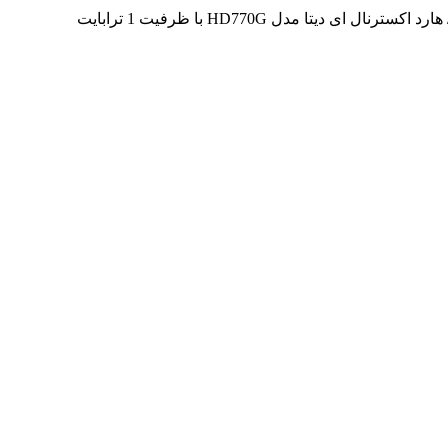
هارد اکسترنال ای دیتا مدل HD770G با ظرفیت 1 ترابایت