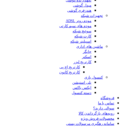
نگهدارنده گوشی
مبدل گوشی
هندزفری گوشی
تجهیزات شبکه
مودم روتر ADSL
مودم های سیم کارتی
سوئیچ شبکه
کارت شبکه
اسپیلیتر شبکه
ماشین های اداری
چاپگر
اسکنر
کارتریج لیزر
کارتریج اچ پی
کارتریج کانون
کنسول بازی
پلی استیشن
ایکس باکس
دسته کنسول
فروشگاه
تماس با ما
سوالی دارید؟
رویه‌های بازگرداندن کالا
محصولات فروش ویژه
سامانه رهگیری مرسولات پستی