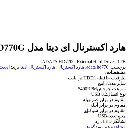
هارد اکسترنال ای دیتا مدل HD770G با ظرفیت 1 ترابایت
ADATA HD770G External Hard Drive - 1TB
برچسب:
adata hd770
,
هارد اکسترنال
,
هارد اکسترنال ادیتا
برند:
ای‌دیتا
مشخصات:
ظرفیت حافظه HDD
1 ترا بایت
سایز هد
2.5 اینچ
سرعت چرخش
5400RPM
نوع اتصال
USB 3.2
مقاوم در برابر ضربه
بله
مقاوم در برابر آب
بله
مقاوم در برابر شوک
بله
منبع تغذیه
USB
نشانگر LED
دارد
مشاهده همه ویژگی‌ها