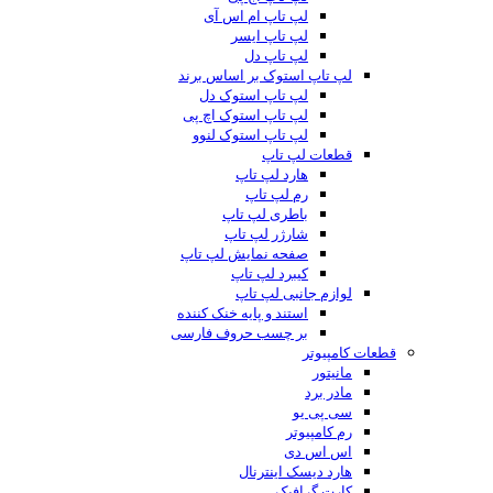
لپ تاپ ام اس آی
لپ تاپ ایسر
لپ تاپ دل
لپ تاپ استوک بر اساس برند
لپ تاپ استوک دل
لپ تاپ استوک اچ پی
لپ تاپ استوک لنوو
قطعات لپ تاپ
هارد لپ تاپ
رم لپ تاپ
باطری لپ تاپ
شارژر لپ تاپ
صفحه نمایش لپ تاپ
کیبرد لپ تاپ
لوازم جانبی لپ تاپ
استند و پایه خنک کننده
بر چسب حروف فارسی
قطعات کامپیوتر
مانیتور
مادر برد
سی پی یو
رم کامپیوتر
اس اس دی
هارد دیسک اینترنال
کارت گرافیک