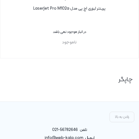
پرینتر لیزری اچ پی مدل LaserJet Pro M102a
در انبار موجود نمی باشد
ناموجود
بستن
چاپگر
رفتن به بالا
تلفن
021-56782646
ایمیل
info@web-kala.com