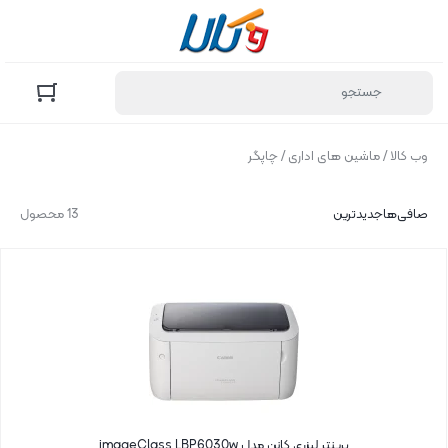
وب کالا
/
ماشین های اداری
/ چاپگر
صافی‌ها
جدیدترین
13 محصول
پرینتر لیزری کانن مدل imageClass LBP6030w