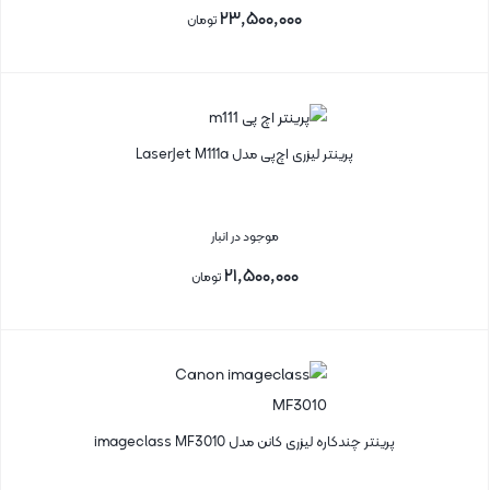
۲۳,۵۰۰,۰۰۰
تومان
بستن
پرینتر لیزری اچ‌پی مدل LaserJet M111a
موجود در انبار
۲۱,۵۰۰,۰۰۰
تومان
بستن
پرینتر چندکاره لیزری کانن مدل imageclass MF3010