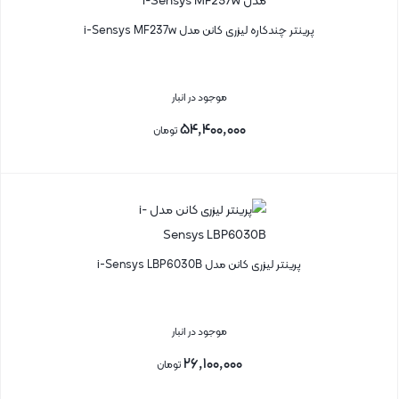
پرینتر چندکاره لیزری کانن مدل i-Sensys MF237w
موجود در انبار
۵۴,۴۰۰,۰۰۰
تومان
بستن
پرینتر لیزری کانن مدل i-Sensys LBP6030B
موجود در انبار
۲۶,۱۰۰,۰۰۰
تومان