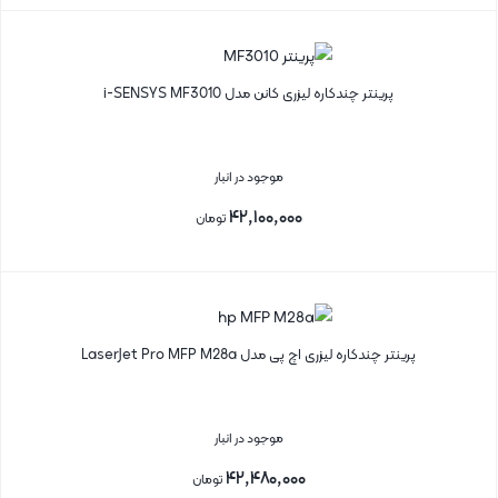
بستن
پرینتر چندکاره لیزری کانن مدل i-SENSYS MF3010
موجود در انبار
۴۲,۱۰۰,۰۰۰
تومان
بستن
پرینتر چندکاره لیزری اچ پی مدل LaserJet Pro MFP M28a
موجود در انبار
۴۲,۴۸۰,۰۰۰
تومان