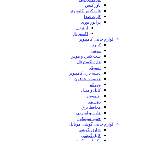
پاور کیس
قاب کیس کامپیوتر
کارت صدا
درایور نوری
اینترنال
اکسترنال
لوازم جانبی کامپیوتر
کیبرد
موس
ست کیبرد و موس
هارد اکسترنال
اسپیکر
دسته بازی کامپیوتر
هدست , هدفون
وب کم
کابل و مبدل
پد موس
رم ریدر
محافظ برق
هاب یو اس بی
خمیر سیلیکون
لوازم جانبی گوشی موبایل
شارژر گوشی
کابل گوشی