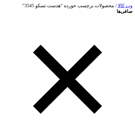
وب کالا
/ محصولات برچسب خورده “هدست تسکو 3545”
صافی‌ها