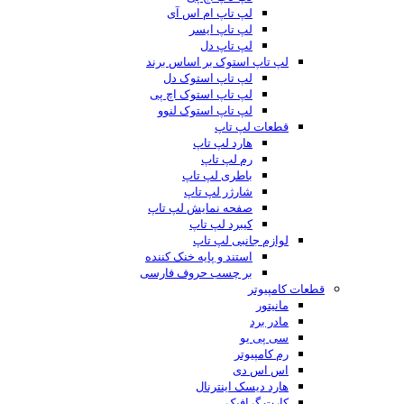
لپ تاپ ام اس آی
لپ تاپ ایسر
لپ تاپ دل
لپ تاپ استوک بر اساس برند
لپ تاپ استوک دل
لپ تاپ استوک اچ پی
لپ تاپ استوک لنوو
قطعات لپ تاپ
هارد لپ تاپ
رم لپ تاپ
باطری لپ تاپ
شارژر لپ تاپ
صفحه نمایش لپ تاپ
کیبرد لپ تاپ
لوازم جانبی لپ تاپ
استند و پایه خنک کننده
بر چسب حروف فارسی
قطعات کامپیوتر
مانیتور
مادر برد
سی پی یو
رم کامپیوتر
اس اس دی
هارد دیسک اینترنال
کارت گرافیک