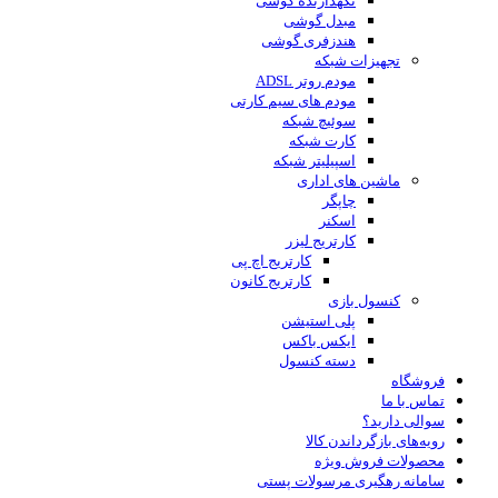
نگهدارنده گوشی
مبدل گوشی
هندزفری گوشی
تجهیزات شبکه
مودم روتر ADSL
مودم های سیم کارتی
سوئیچ شبکه
کارت شبکه
اسپیلیتر شبکه
ماشین های اداری
چاپگر
اسکنر
کارتریج لیزر
کارتریج اچ پی
کارتریج کانون
کنسول بازی
پلی استیشن
ایکس باکس
دسته کنسول
فروشگاه
تماس با ما
سوالی دارید؟
رویه‌های بازگرداندن کالا
محصولات فروش ویژه
سامانه رهگیری مرسولات پستی